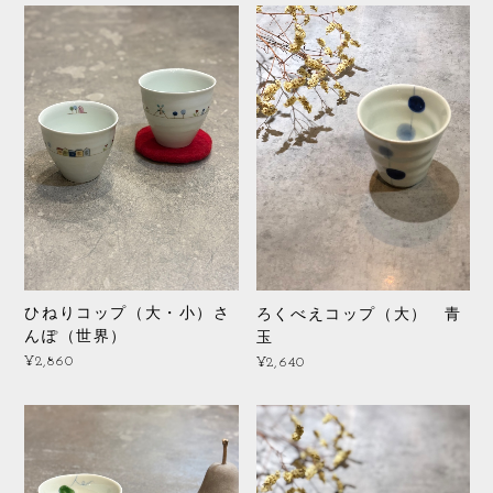
ひねりコップ（大・小）さ
ろくべえコップ（大） 青
んぽ（世界）
玉
¥2,860
¥2,640