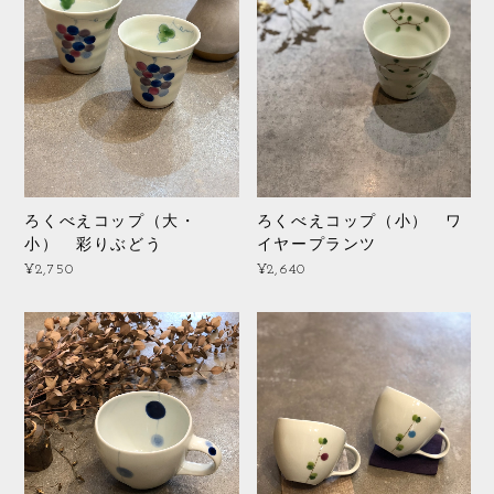
ろくべえコップ（大・
ろくべえコップ（小） ワ
小） 彩りぶどう
イヤープランツ
¥2,750
¥2,640